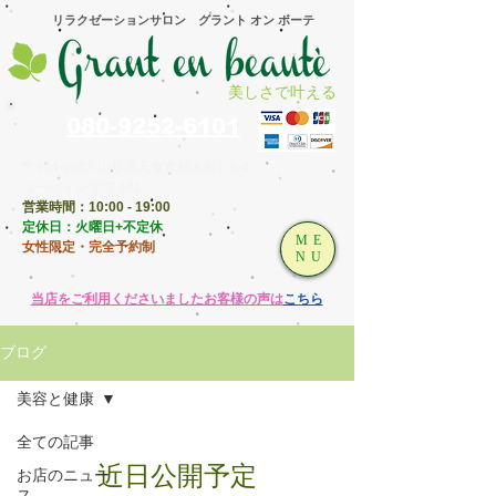
​リラクゼーションサロン グラント オン ボーテ
美しさで叶える
080-9252-6101
〒994-0003 山形県天童市柏木町1-8-4
コーポイシザワ 101
営業時間：10:00 - 19:00
​定休日：火曜日+不定休
ME
女性限定・完全予約制
NU
​当店をご利用くださいましたお客様の声は
こちら
ブログ
美容と健康
全ての記事
近日公開予定
お店のニュー
ス