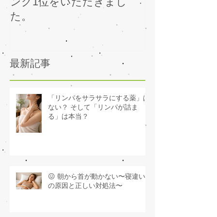
ング1位をいただきまし
レーション用
た。
容液を導入い
最新記事
「リンパをサラサラにする薬」は
ない？ そして「リンパが詰ま
る」は本当？
😖 朝から首が動かない〜寝違い
の原因と正しい対処法〜