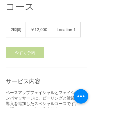
コース
12,000
円
2時間
2
￥12,000
Location 1
時
間
今すぐ予約
サービス内容
ベースアップフェイシャルとフェイシャルリ
ンパマッサージに、ピーリングと濃縮イオン
導入を追加したスペシャルコースです。
お顔のケアはこれで決まり☆