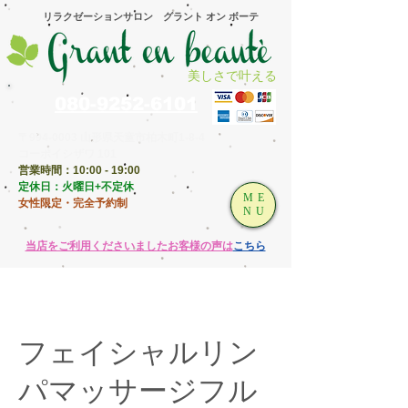
​リラクゼーションサロン グラント オン ボーテ
美しさで叶える
080-9252-6101
〒994-0003 山形県天童市柏木町1-8-4
コーポイシザワ 101
営業時間：10:00 - 19:00
​定休日：火曜日+不定休
ME
女性限定・完全予約制
NU
​当店をご利用くださいましたお客様の声は
こちら
フェイシャルリン
パマッサージフル