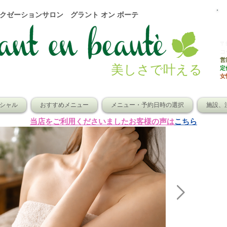
ラクゼーションサロン グラント オン ボーテ
〒
コ
営業
美しさで叶える
​
女
シャル
おすすめメニュー
メニュー・予約日時の選択
施設、
​当店をご利用くださいましたお客様の声は
こちら