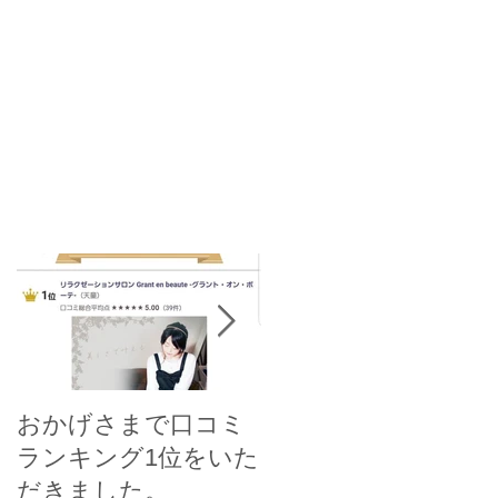
2月5日
ら首が動かない〜寝違いの
👀 目の疲れの正体
しい対処法〜
ンパからブルーライ
で〜
おかげさまで口コミ
人気メニュー、ルミ
ランキング1位をいた
ナスポレーション用
だきました。
に、新しい美容液を