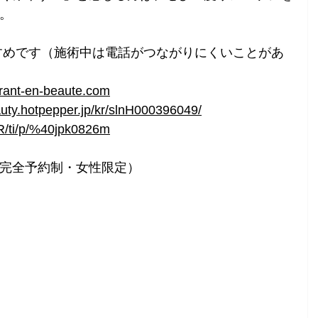
。
すすめです（施術中は電話がつながりにくいことがあ
grant-en-beaute.com
auty.hotpepper.jp/kr/slnH000396049/
/R/ti/p/%40jpk0826m
00（完全予約制・女性限定）