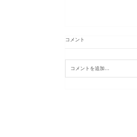
コメント
コメントを追加…
「リンパをサラサラにす
ない？ そして「リンパが
る」は本当？