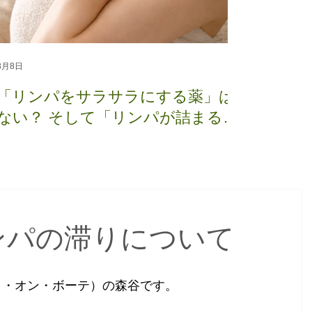
3月8日
2月15日
「リンパをサラサラにする薬」は
😖 朝か
ない？ そして「リンパが詰まる」
原因と正
は本当？
リンパの滞りについて
（グラント・オン・ボーテ）の森谷です。