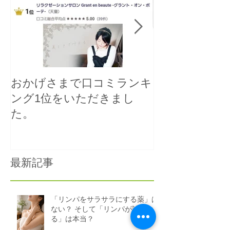
おかげさまで口コミランキ
人気メニュー
ング1位をいただきまし
レーション用
た。
容液を導入い
最新記事
「リンパをサラサラにする薬」は
ない？ そして「リンパが詰ま
る」は本当？