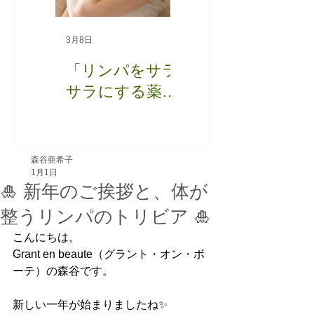
3月8日
2月15日
「リンパをサラ
😖 朝から首が動
サラにする薬」
かない〜寝違い
はない？ そし
の原因と正しい
て「リンパが詰
対処法〜
まる」は本当？
森谷亜希子
1月1日
🎍 新年のご挨拶と、体が
整うリンパのトリビア 🎍
こんにちは。
Grant en beaute（グラント・オン・ボ
ーテ）の森谷です。
新しい一年が始まりましたね✨