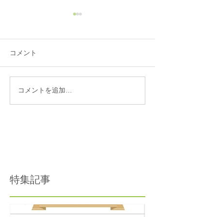
コメント
コメントを追加…
😖 朝から首が動かない〜
👀 目の疲れの
寝違いの原因と正しい対
は 〜首肩リン
処法〜
ルーライトの誤
特集記事