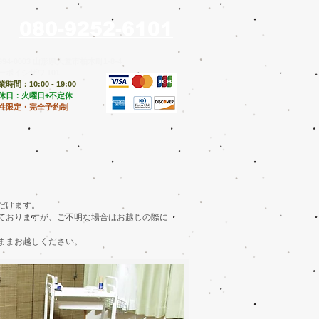
080-9252-6101
994-0003 山形県天童市柏木町1-8-4
ーポイシザワ 101
時間：10:00 - 19:00
定休日：火曜日+不定休
性限定・完全予約制
注意事項
ブログ
お問い合わせ
だけます。
っておりますが、ご不明な場合はお越しの際に
ままお越しください。