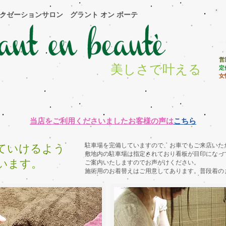
ラクゼーションサロン グラント オン ボーテ
〒
コ
営業
美しさで叶える
​
女
シャル
おすすめメニュー
メニュー・予約日時の選択
施設、
​当店をご利用くださいましたお客様の声は
こちら
駐車場を完備していますので、お車でもご来店いた
ていけるよう
​敷地内の駐車場は指定されており看板が目印にな
います。
ご案内いたしますのでお声がけください。
​施術用のお着替えはご用意してあります。普段着の