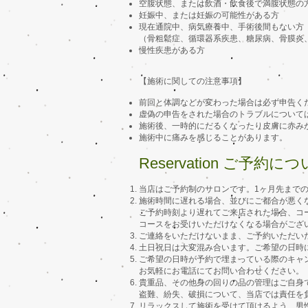
空腹状態、または飲酒・飲食後で満腹状態の
妊娠中、または妊娠の可能性がある方
現在通院中、病気療養中、手術後間もない
（骨粗鬆症、循環器系疾患、糖尿病、骨膜炎
慢性疾患がある方
【施術に関しての注意事項】
前回と体調などが変わった場合は必ず申告く
虚偽の申告をされた場合のトラブルについて
施術後、一時的にだるくなったり皮膚に赤み
施術中に痛みを感じることがあります。​
Reservation ご予約に
当店はご予約制のサロンです。1ヶ月先まで
施術時間に遅れる場合、並びにご都合が悪く
ご予約時刻より遅れてご来店された場合、コ
コースをお受けいただけなくなる場合がござ
ご連絡をいただけないまま、ご予約いただい
土日祝日は大変混み合います。ご希望の日時
ご希望の日時が予約で埋まっている際のキャ
お気軽にお電話にてお問い合わせください。
貴重品、その他身の回りの品の管理はご自身
盗難、紛失、破損について、当店では責任を
リラックスして施術を受けて頂けるよう、男