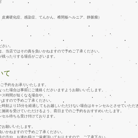
方
方
、皮膚硬化症、感染症、てんかん、椎間板ヘルニア、静脈瘤）
ださい。
は、当店ではその責を負いかねますので予めご了承ください。
が残ったりする場合がございます。
ついて
のご予約をお承りいたします。
なった場合は事前にご連絡くださいますようお願いいたします。
ース時間が短くなる場合や、
いますので予めご了承ください。
た時刻より15分を経過してもお越しいただけない場合はキャンセルとさせていただ
に施術を受けていただけるよう、前日までのご予約をおすすめいたします。
ンセル待ちも受け付けております。
でお願いいたします。
負いかねますので予めご了承ください。
性の方や、お連れ様はご遠慮頂いておりますので、ご了承下さい。