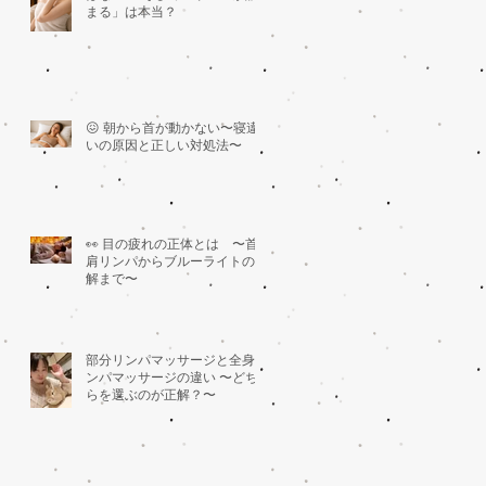
まる」は本当？
😖 朝から首が動かない〜寝違
いの原因と正しい対処法〜
👀 目の疲れの正体とは 〜首
肩リンパからブルーライトの誤
解まで〜
部分リンパマッサージと全身リ
ンパマッサージの違い 〜どち
らを選ぶのが正解？〜