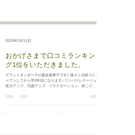
2020年3月11日
おかげさまで口コミランキン
グ1位をいただきました。
グラントオンボーテの森谷亜希子です⭐️ 後４ヶ月経つとオ
ープンしてから早3年目になります￼♪ リンパドレナージュ 免
疫力アップ、代謝アップ、リラクゼーション、肩こり、目
の疲れ、冷え、むくみ、女性ホルモンバランスの安定に良
いと言われています😃...