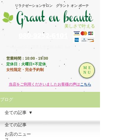
​リラクゼーションサロン グラント オン ボーテ
美しさで叶える
080-9252-6101
〒994-0003 山形県天童市柏木町1-8-4
コーポイシザワ 101
営業時間：10:00 - 19:00
​定休日：火曜日+不定休
ME
女性限定・完全予約制
NU
​当店をご利用くださいましたお客様の声は
こちら
ブログ
全ての記事
全ての記事
お店のニュー
ス