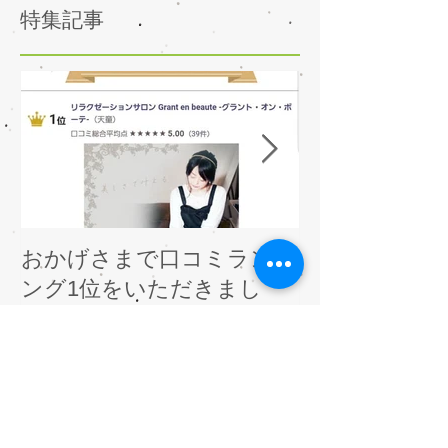
特集記事
おかげさまで口コミランキ
人気メニュー
ング1位をいただきまし
レーション用
た。
容液を導入い