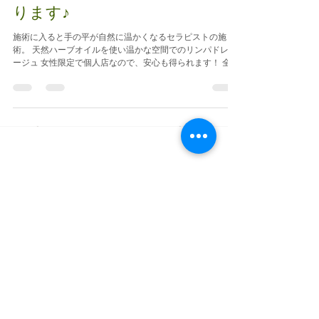
体と心を温める施術心がけてお
ります♪
施術に入ると手の平が自然に温かくなるセラピストの施
術。 天然ハーブオイルを使い温かな空間でのリンパドレナ
ージュ 女性限定で個人店なので、安心も得られます！ 全身
の血流を促しながら気持ちの良いお時間をお過ごしくださ
いませ。 心とカラダにご自分の為のご褒美を、、、^ - ^
特集記事