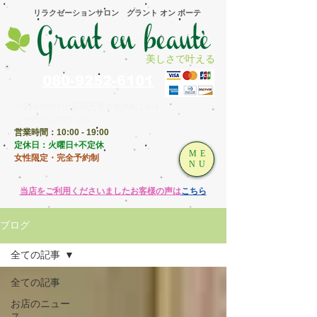
​リラクゼーションサロン グラント オン ボーテ
美しさで叶える
080-9252-6101
〒994-0003 山形県天童市柏木町1-8-4
コーポイシザワ 101
営業時間：10:00 - 19:00
​定休日：火曜日+不定休
ME
女性限定・完全予約制
NU
​当店をご利用くださいましたお客様の声は
こちら
ブログ
全ての記事
全ての記事
お店のニュー
ス